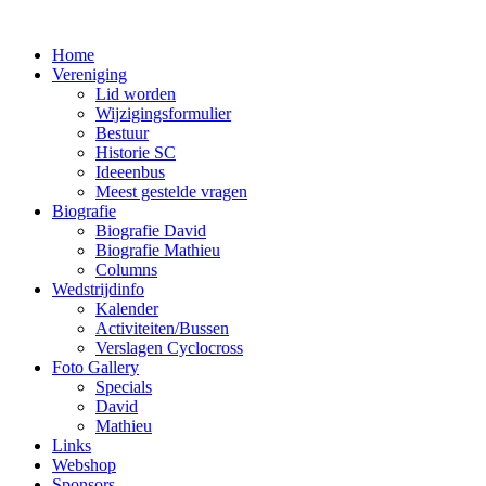
Home
Vereniging
Lid worden
Wijzigingsformulier
Bestuur
Historie SC
Ideeenbus
Meest gestelde vragen
Biografie
Biografie David
Biografie Mathieu
Columns
Wedstrijdinfo
Kalender
Activiteiten/Bussen
Verslagen Cyclocross
Foto Gallery
Specials
David
Mathieu
Links
Webshop
Sponsors