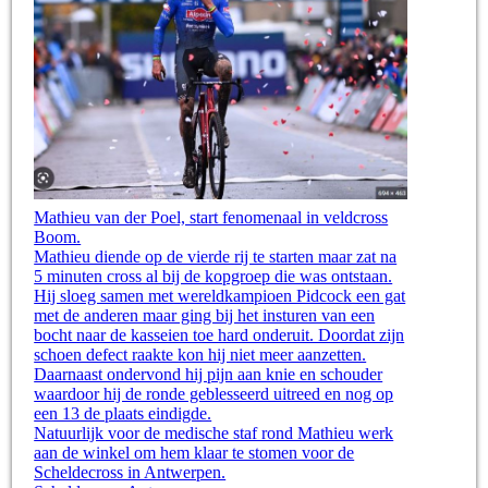
Mathieu van der Poel, start fenomenaal in veldcross
Boom.
Mathieu diende op de vierde rij te starten maar zat na
5 minuten cross al bij de kopgroep die was ontstaan.
Hij sloeg samen met wereldkampioen Pidcock een gat
met de anderen maar ging bij het insturen van een
bocht naar de kasseien toe hard onderuit. Doordat zijn
schoen defect raakte kon hij niet meer aanzetten.
Daarnaast ondervond hij pijn aan knie en schouder
waardoor hij de ronde geblesseerd uitreed en nog op
een 13 de plaats eindigde.
Natuurlijk voor de medische staf rond Mathieu werk
aan de winkel om hem klaar te stomen voor de
Scheldecross in Antwerpen.