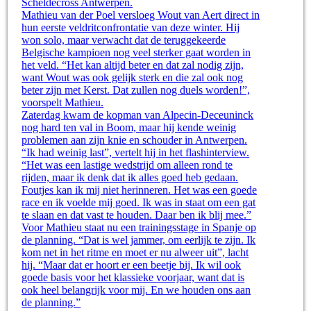
Scheldecross Antwerpen.
Mathieu van der Poel versloeg Wout van Aert direct in
hun eerste veldritconfrontatie van deze winter. Hij
won solo, maar verwacht dat de teruggekeerde
Belgische kampioen nog veel sterker gaat worden in
het veld. “Het kan altijd beter en dat zal nodig zijn,
want Wout was ook gelijk sterk en die zal ook nog
beter zijn met Kerst. Dat zullen nog duels worden!”,
voorspelt Mathieu.
Zaterdag kwam de kopman van Alpecin-Deceuninck
nog hard ten val in Boom, maar hij kende weinig
problemen aan zijn knie en schouder in Antwerpen.
“Ik had weinig last”, vertelt hij in het flashinterview.
“Het was een lastige wedstrijd om alleen rond te
rijden, maar ik denk dat ik alles goed heb gedaan.
Foutjes kan ik mij niet herinneren. Het was een goede
race en ik voelde mij goed. Ik was in staat om een gat
te slaan en dat vast te houden. Daar ben ik blij mee.”
Voor Mathieu staat nu een trainingsstage in Spanje op
de planning. “Dat is wel jammer, om eerlijk te zijn. Ik
kom net in het ritme en moet er nu alweer uit”, lacht
hij. “Maar dat er hoort er een beetje bij. Ik wil ook
goede basis voor het klassieke voorjaar, want dat is
ook heel belangrijk voor mij. En we houden ons aan
de planning.”