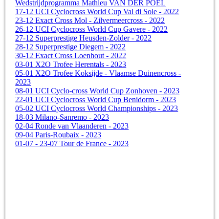
Wedstrijdprogramma Mathieu VAN DER POEL
17-12 UCI Cyclocross World Cup Val di Sole - 2022
23-12 Exact Cross Mol - Zilvermeercross - 2022
26-12 UCI Cyclocross World Cup Gavere - 2022
27-12 Superprestige Heusden-Zolder - 2022
28-12 Superprestige Diegem - 2022
30-12 Exact Cross Loenhout - 2022
03-01 X2O Trofee Herentals - 2023
05-01 X2O Trofee Koksijde - Vlaamse Duinencross -
2023
08-01 UCI Cyclo-cross World Cup Zonhoven - 2023
22-01 UCI Cyclocross World Cup Benidorm - 2023
05-02 UCI Cyclocross World Championships - 2023
18-03 Milano-Sanremo - 2023
02-04 Ronde van Vlaanderen - 2023
09-04 Paris-Roubaix - 2023
01-07 - 23-07 Tour de France - 2023